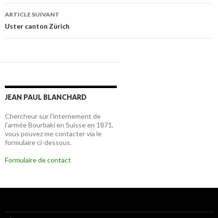
articles
ARTICLE SUIVANT
Uster canton Zürich
JEAN PAUL BLANCHARD
Chercheur sur l’internement de
l’armée Bourbaki en Suisse en 1871,
vous pouvez me contacter via le
formulaire ci-dessous.
Formulaire de contact