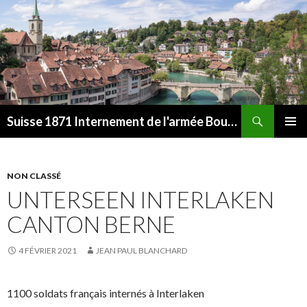
Recherche
Suisse 1871 Internement de l'armée Bourbaki
ALLER
MENU
AU
PRINCI
CONTENU
NON CLASSÉ
UNTERSEEN INTERLAKEN
CANTON BERNE
4 FÉVRIER 2021
JEAN PAUL BLANCHARD
1100 soldats français internés à Interlaken