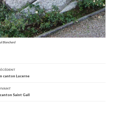
ul Blanchard
ation
RÉCÉDENT
an canton Lucerne
es
UIVANT
canton Saint Gall