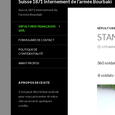
Suisse 1871 Internement de l'armée Bourbaki
Suisse 1871 Internement de
l'armée Bourbaki
SÉPULTURES FRANÇAISES
SÉPULTURE
1871
STA
FORMULAIRE DE CONTACT
3 FÉVRIE
POLITIQUE DE
CONFIDENTIALITÉ
360 soldat
AVANT-PROPOS
8 soldats
À PROPOS DE CE SITE
C’est peut-être le bon endroit
pour vous présenter et votre
site ou insérer quelques
crédits.