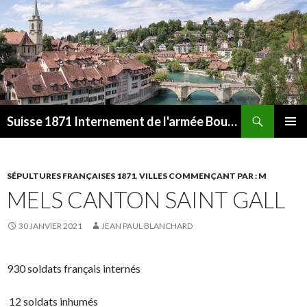
Recherche
Suisse 1871 Internement de l'armée Bourbaki
ALLER
MENU
AU
PRINCI
CONTENU
SÉPULTURES FRANÇAISES 1871
,
VILLES COMMENÇANT PAR : M
MELS CANTON SAINT GALL
30 JANVIER 2021
JEAN PAUL BLANCHARD
930 soldats français internés
12 soldats inhumés