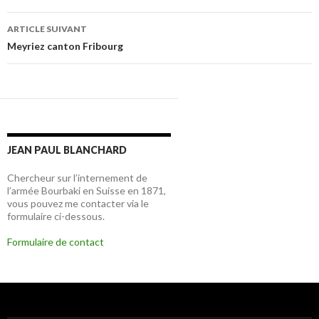
articles
ARTICLE SUIVANT
Meyriez canton Fribourg
JEAN PAUL BLANCHARD
Chercheur sur l’internement de
l’armée Bourbaki en Suisse en 1871,
vous pouvez me contacter via le
formulaire ci-dessous.
Formulaire de contact